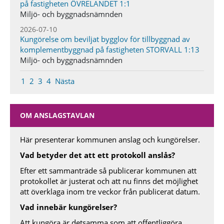
på fastigheten ÖVRELANDET 1:1
Miljö- och byggnadsnämnden
2026-07-10
Kungörelse om beviljat bygglov för tillbyggnad av
komplementbyggnad på fastigheten STORVALL 1:13
Miljö- och byggnadsnämnden
1
2
3
4
Nästa
OM ANSLAGSTAVLAN
Här presenterar kommunen anslag och kungörelser.
Vad betyder det att ett protokoll anslås?
Efter ett sammanträde så publicerar kommunen att
protokollet är justerat och att nu finns det möjlighet
att överklaga inom tre veckor från publicerat datum.
Vad innebär kungörelser?
Att kungöra är detsamma som att offentliggöra