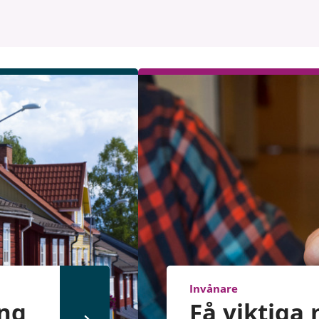
Invånare
ang
Få viktiga