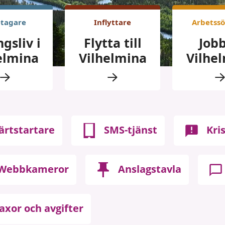
etagare
Inflyttare
Arbetss
gsliv i
Flytta till
Jobb
elmina
Vilhelmina
Vilhe
ärtstartare
SMS-tjänst
Kri
Webbkameror
Anslagstavla
axor och avgifter