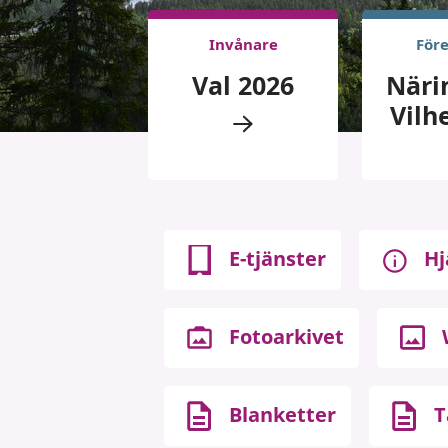
Invånare
För
Val 2026
Närin
Vilh
E-tjänster
Hj
Fotoarkivet
Blanketter
T