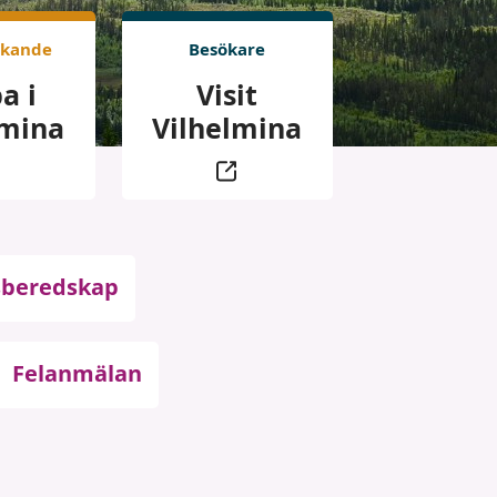
ökande
Besökare
a i
Visit
lmina
Vilhelmina
sberedskap
Felanmälan