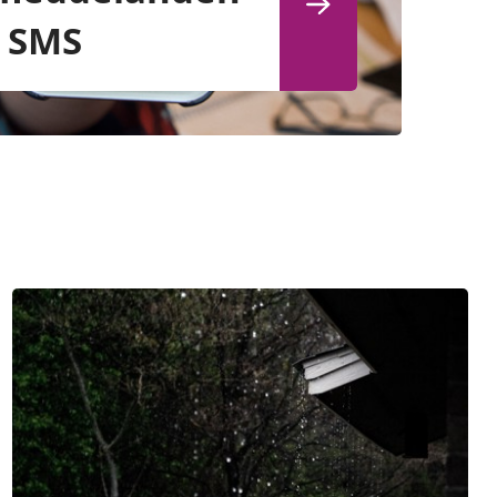
å SMS