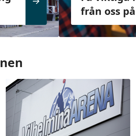
från oss p
unen