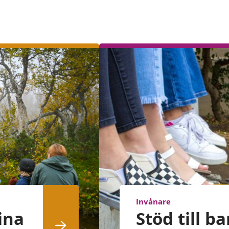
Invånare
ina
Stöd till b