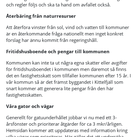
och regler följs och ska ta hand om avfallet också.
Återbäring från naturresurser
Att återföra vinster från sol, vind och vatten till kommuner
är en återkommande fråga nationellt men inget konkret
förslag har ännu kommit från regeringshåll.
Fritidshusboende och pengar till kommunen
Kommunen kan inte ta ut några egna skatter eller avgifter
för fritidshusboendet i kommunen men däremot så finns
det en fastighetsskatt som tillfaller kommunen efter 15 år. I
vår kommun så är det främst byggandet i Kittelfjäll som
snart kommer att generera lite pengar från den här
fastighetsskatten.
Våra gator och vägar
Generellt för gatuunderhållet jobbar vi nu med ett 3-
årsfönster och prioriterar åtgärder för ca 3 mkr/årligen.
Hemsidan kommer att uppdateras med information kring
vilka vägar som prioriteras. Här gäller det att undersöka