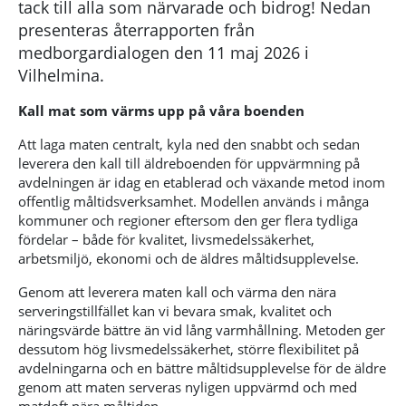
tack till alla som närvarade och bidrog! Nedan
presenteras återrapporten från
medborgardialogen den 11 maj 2026 i
Vilhelmina.
Kall mat som värms upp på våra boenden
Att laga maten centralt, kyla ned den snabbt och sedan
leverera den kall till äldreboenden för uppvärmning på
avdelningen är idag en etablerad och växande metod inom
offentlig måltidsverksamhet. Modellen används i många
kommuner och regioner eftersom den ger flera tydliga
fördelar – både för kvalitet, livsmedelssäkerhet,
arbetsmiljö, ekonomi och de äldres måltidsupplevelse.
Genom att leverera maten kall och värma den nära
serveringstillfället kan vi bevara smak, kvalitet och
näringsvärde bättre än vid lång varmhållning. Metoden ger
dessutom hög livsmedelssäkerhet, större flexibilitet på
avdelningarna och en bättre måltidsupplevelse för de äldre
genom att maten serveras nyligen uppvärmd och med
matdoft nära måltiden.