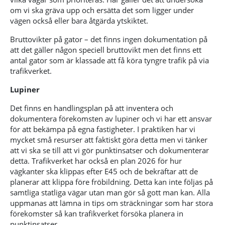
om vi ska gräva upp och ersätta det som ligger under
vägen också eller bara åtgärda ytskiktet.
Bruttovikter på gator – det finns ingen dokumentation på
att det gäller någon speciell bruttovikt men det finns ett
antal gator som är klassade att få köra tyngre trafik på via
trafikverket.
Lupiner
Det finns en handlingsplan på att inventera och
dokumentera förekomsten av lupiner och vi har ett ansvar
för att bekämpa på egna fastigheter. I praktiken har vi
mycket små resurser att faktiskt göra detta men vi tänker
att vi ska se till att vi gör punktinsatser och dokumenterar
detta. Trafikverket har också en plan 2026 för hur
vägkanter ska klippas efter E45 och de bekräftar att de
planerar att klippa före fröbildning. Detta kan inte följas på
samtliga statliga vägar utan man gör så gott man kan. Alla
uppmanas att lämna in tips om sträckningar som har stora
förekomster så kan trafikverket försöka planera in
punktinsatser.