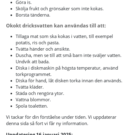
Göra is.
Skölja frukt och grönsaker som inte kokas.
Borsta tänderna.
Okokt dricksvatten kan användas till att:
Tillaga mat som ska kokas i vatten, till exempel
potatis, ris och pasta.
Tvätta händer och ansikte.
Duscha, men se till att små barn inte sväljer vatten.
Undvik att bada.
Diska i diskmaskin på högsta temperatur, använd
torkprogrammet.
Diska för hand, låt disken torka innan den används.
Tvätta kläder.
Städa och rengöra ytor.
Vattna blommor.
Spola toaletten.
Vi tackar för din förståelse under tiden. Vi uppdaterar
denna sida så fort vi får ny information.
Uppdatering 16 januari 2025: