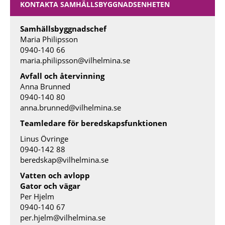
KONTAKTA SAMHÄLLSBYGGNADSENHETEN
Samhällsbyggnadschef
Maria Philipsson
0940-140 66
maria.philipsson@vilhelmina.se
Avfall och återvinning
Anna Brunned
0940-140 80
anna.brunned@vilhelmina.se
Teamledare för beredskapsfunktionen
Linus Övringe
0940-142 88
beredskap@vilhelmina.se
Vatten och avlopp
Gator och vägar
Per Hjelm
0940-140 67
per.hjelm@vilhelmina.se