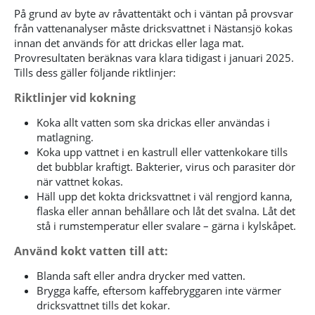
På grund av byte av råvattentäkt och i väntan på provsvar
från vattenanalyser måste dricksvattnet i Nästansjö kokas
innan det används för att drickas eller laga mat.
Provresultaten beräknas vara klara tidigast i januari 2025.
Tills dess gäller följande riktlinjer:
Riktlinjer vid kokning
Koka allt vatten som ska drickas eller användas i
matlagning.
Koka upp vattnet i en kastrull eller vattenkokare tills
det bubblar kraftigt. Bakterier, virus och parasiter dör
när vattnet kokas.
Häll upp det kokta dricksvattnet i väl rengjord kanna,
flaska eller annan behållare och låt det svalna. Låt det
stå i rumstemperatur eller svalare – gärna i kylskåpet.
Använd kokt vatten till att:
Blanda saft eller andra drycker med vatten.
Brygga kaffe, eftersom kaffebryggaren inte värmer
dricksvattnet tills det kokar.