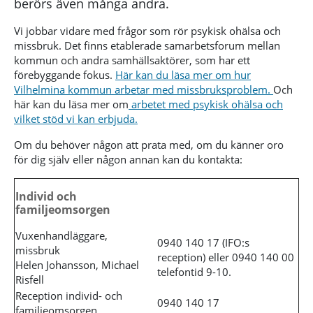
berörs även många andra.
Vi jobbar vidare med frågor som rör psykisk ohälsa och
missbruk. Det finns etablerade samarbetsforum mellan
kommun och andra samhällsaktörer, som har ett
förebyggande fokus.
Här kan du läsa mer om hur
Vilhelmina kommun arbetar med missbruksproblem.
Och
här kan du läsa mer om
arbetet med psykisk ohälsa och
vilket stöd vi kan erbjuda.
Om du behöver någon att prata med, om du känner oro
för dig själv eller någon annan kan du kontakta:
Individ och
familjeomsorgen
Vuxenhandläggare,
0940 140 17 (IFO:s
missbruk
reception) eller 0940 140 00
Helen Johansson, Michael
telefontid 9-10.
Risfell
Reception individ- och
0940 140 17
familjeomsorgen