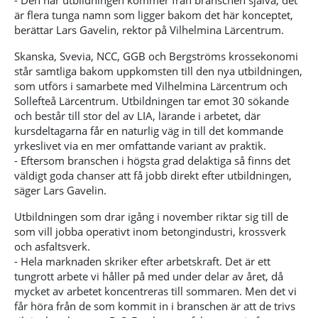
- Den här utbildningen kommer från branschen själva, det
är flera tunga namn som ligger bakom det här konceptet,
berättar Lars Gavelin, rektor på Vilhelmina Lärcentrum.
Skanska, Svevia, NCC, GGB och Bergströms krossekonomi
står samtliga bakom uppkomsten till den nya utbildningen,
som utförs i samarbete med Vilhelmina Lärcentrum och
Sollefteå Lärcentrum. Utbildningen tar emot 30 sökande
och består till stor del av LIA, lärande i arbetet, där
kursdeltagarna får en naturlig väg in till det kommande
yrkeslivet via en mer omfattande variant av praktik.
- Eftersom branschen i högsta grad delaktiga så finns det
väldigt goda chanser att få jobb direkt efter utbildningen,
säger Lars Gavelin.
Utbildningen som drar igång i november riktar sig till de
som vill jobba operativt inom betongindustri, krossverk
och asfaltsverk.
- Hela marknaden skriker efter arbetskraft. Det är ett
tungrott arbete vi håller på med under delar av året, då
mycket av arbetet koncentreras till sommaren. Men det vi
får höra från de som kommit in i branschen är att de trivs