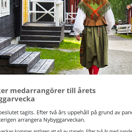
ker medarrangörer till årets
ggarvecka
eslutet tagits. Efter två års uppehåll på grund av pa
återigen arrangera Nybyggarveckan.
eckan kommer äntligen att gå av stapeln. Efter två år med pand