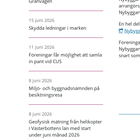
Granvägen
arrangörsg
Nybyggar
15 juni 2026
En hel de
Skydda ledningar i marken
Nybygg
Föreninga
11 juni 2026
Nybyggarv
Föreningar får möjlighet att samla
snart som
in pant vid CUS
8 juni 2026
Miljö- och byggnadsnämnden på
besiktningsresa
8 juni 2026
Geofysisk mätning från helikopter
i Västerbottens län med start
under juni månad 2026