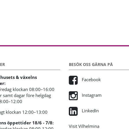
ER
BESÖK OSS GÄRNA PÅ
usets & växelns
Facebook
er:
redag klockan 08:00–16:00
Instagram
 samt dagar före helgdag
08:00–12:00
LinkedIn
gt klockan 12:00–13:00
s öppettider 18/6 - 7/8:
Visit Vilhelmina
redag klockan 08:00-12:00