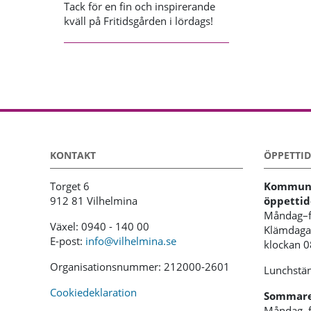
Tack för en fin och inspirerande
kväll på Fritidsgården i lördags!
KONTAKT
ÖPPETTID
Torget 6
Kommunh
912 81 Vilhelmina
öppettid
Måndag–f
Växel: 0940 - 140 00
Klämdagar
E-post:
info@vilhelmina.se
klockan 
Organisationsnummer: 212000-2601
Lunchstän
Cookiedeklaration
Sommaren
Måndag–f