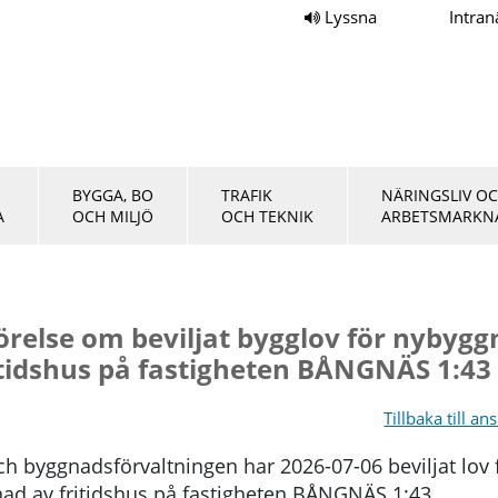
Lyssna
Intran
BYGGA, BO
TRAFIK
NÄRINGSLIV O
A
OCH MILJÖ
OCH TEKNIK
ARBETSMARKN
relse om beviljat bygglov för nybygg
itidshus på fastigheten BÅNGNÄS 1:43
Tillbaka till an
ch byggnadsförvaltningen har 2026-07-06 beviljat lov 
ad av fritidshus på fastigheten BÅNGNÄS 1:43.