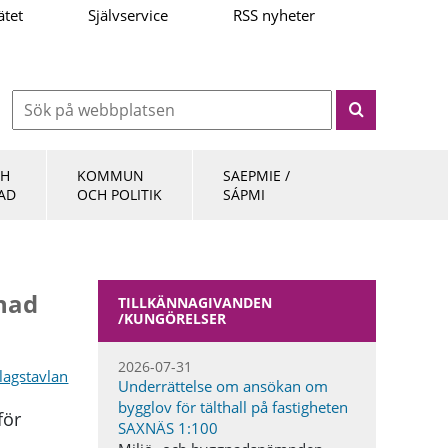
ätet
Självservice
RSS nyheter
CH
KOMMUN
SAEPMIE /
AD
OCH POLITIK
SÁPMI
nad
TILLKÄNNAGIVANDEN​
/KUNGÖRELSER
2026-07-31
slagstavlan
Underrättelse om ansökan om
bygglov för tälthall på fastigheten
för
SAXNÄS 1:100