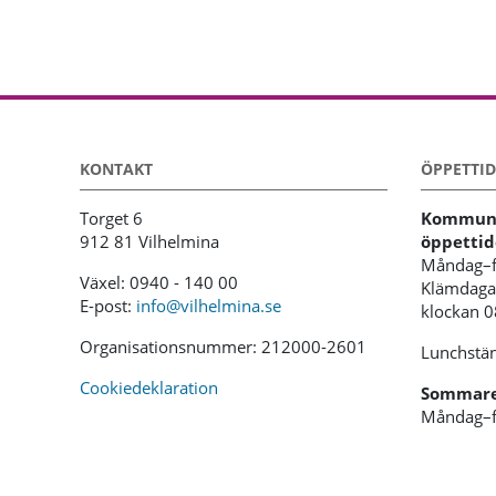
KONTAKT
ÖPPETTID
Torget 6
Kommunh
912 81 Vilhelmina
öppettid
Måndag–f
Växel: 0940 - 140 00
Klämdagar
E-post:
info@vilhelmina.se
klockan 
Organisationsnummer: 212000-2601
Lunchstän
Cookiedeklaration
Sommaren
Måndag–f