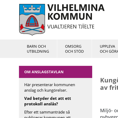
BARN OCH
OMSORG
UPPLEVA
UTBILDNING
OCH STÖD
OCH GÖR
OM ANSLAGSTAVLAN
Kungö
Här presenterar kommunen
av fr
anslag och kungörelser.
Vad betyder det att ett
protokoll anslås?
Miljö- o
Efter ett sammanträde så
nybyggn
publicerar kommunen att