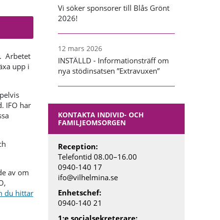
Vi söker sponsorer till Blås Grönt
2026!
12 mars 2026
. Arbetet
INSTÄLLD - Informationsträff om
äxa upp i
nya stödinsatsen ”Extravuxen”
pelvis
d. IFO har
KONTAKTA INDIVID- OCH
ssa
FAMILJEOMSORGEN
ch
Reception:
Telefontid 08.00
–
16.00
0940-140 17
de av om
ifo@vilhelmina.se
O,
Enhetschef:
 du hittar
0940-140 21
1:e socialsekreterare: