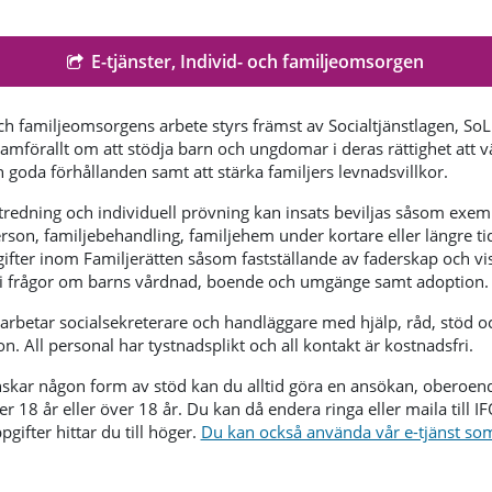
E-tjänster, Individ- och familjeomsorgen
och familjeomsorgens arbete styrs främst av Socialtjänstlagen, SoL
ramförallt om att stödja barn och ungdomar i deras rättighet att v
 goda förhållanden samt att stärka familjers levnadsvillkor.
utredning och individuell prövning kan insats beviljas såsom exem
rson, familjebehandling, familjehem under kortare eller längre ti
ifter inom Familjerätten såsom fastställande av faderskap och vi
 i frågor om barns vårdnad, boende och umgänge samt adoption.
arbetar socialsekreterare och handläggare med hjälp, råd, stöd o
n. All personal har tystnadsplikt och all kontakt är kostnadsfri.
kar någon form av stöd kan du alltid göra en ansökan, oberoen
r 18 år eller över 18 år. Du kan då endera ringa eller maila till IF
gifter hittar du till höger.
Du kan också använda vår e-tjänst som