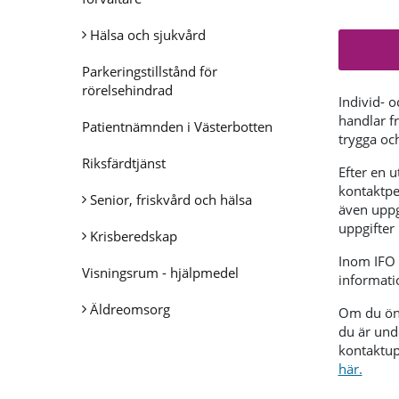
Hälsa och sjukvård
Parkeringstillstånd för
rörelsehindrad
Individ- 
handlar f
Patientnämnden i Västerbotten
trygga och
Riksfärdtjänst
Efter en 
kontaktpe
Senior, friskvård och hälsa
även uppg
uppgifter
Krisberedskap
Inom IFO 
Visningsrum - hjälpmedel
informatio
Äldreomsorg
Om du öns
du är unde
kontaktupp
här.