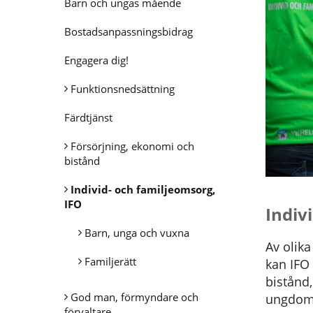
Barn och ungas mående
Bostadsanpassningsbidrag
Engagera dig!
Funktionsnedsättning
Färdtjänst
Försörjning, ekonomi och
bistånd
Individ- och familjeomsorg,
IFO
Indiv
Barn, unga och vuxna
Av olika
Familjerätt
kan IFO
bistånd,
God man, förmyndare och
ungdoma
förvaltare