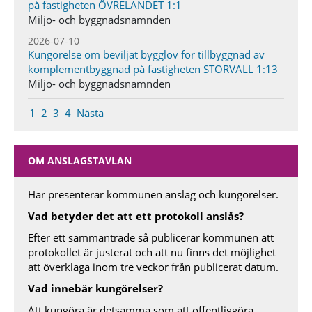
på fastigheten ÖVRELANDET 1:1
Miljö- och byggnadsnämnden
2026-07-10
Kungörelse om beviljat bygglov för tillbyggnad av
komplementbyggnad på fastigheten STORVALL 1:13
Miljö- och byggnadsnämnden
1
2
3
4
Nästa
OM ANSLAGSTAVLAN
Här presenterar kommunen anslag och kungörelser.
Vad betyder det att ett protokoll anslås?
Efter ett sammanträde så publicerar kommunen att
protokollet är justerat och att nu finns det möjlighet
att överklaga inom tre veckor från publicerat datum.
Vad innebär kungörelser?
Att kungöra är detsamma som att offentliggöra