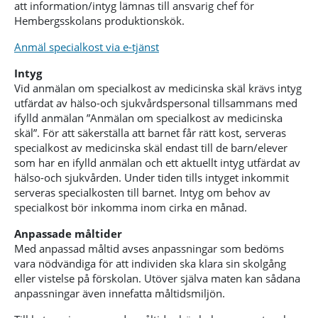
att information/intyg lämnas till ansvarig chef för
Hembergsskolans produktionskök.
Anmäl specialkost via e-tjänst
Intyg
Vid anmälan om specialkost av medicinska skäl krävs intyg
utfärdat av hälso-och sjukvårdspersonal tillsammans med
ifylld anmälan ”Anmälan om specialkost av medicinska
skäl”. För att säkerställa att barnet får rätt kost, serveras
specialkost av medicinska skäl endast till de barn/elever
som har en ifylld anmälan och ett aktuellt intyg utfärdat av
hälso-och sjukvården. Under tiden tills intyget inkommit
serveras specialkosten till barnet. Intyg om behov av
specialkost bör inkomma inom cirka en månad.
Anpassade måltider
Med anpassad måltid avses anpassningar som bedöms
vara nödvändiga för att individen ska klara sin skolgång
eller vistelse på förskolan. Utöver själva maten kan sådana
anpassningar även innefatta måltidsmiljön.