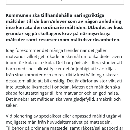
Kommunen ska tillhandahålla näringsriktiga
måltider till de barn/elever som av någon anledning
inte kan äta den ordinarie måltiden. Utbudet av kost
grundar sig på skollagens krav på näringsriktiga
måltider samt resurser inom måltidsverksamheten.
Idag förekommer det många trender när det gäller
matvanor vilket gett ökade önskemål om olika dieter även
inom förskola och skola. Det har påvisats i flera studier att
barn med specialkost tycker det är jobbigt att särskiljas
från sina kamrater och en restriktiv kosthållning riskerar
dessutom alltid att bli ensidig. Det är därför av stor vikt att
inte utesluta livsmedel i onödan. Maten och måltiden ska
skapa förutsättningar till bra matvanor och en god hälsa.
Det innebär att måltiden ska vara glädjefylld, smakrik och
säker.
Vid planering av specialkost eller anpassad måltid utgår vi i
möjligaste mån från huvudalternativet på matsedeln.
Tillbehör på ordinarie matsedel samt råkost/salladsbord är