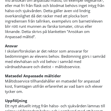
Vid ansökan om anpassad måltid, till exempel vegetarisk-,
eller mat fri från fläsk och blodmat behövs inget intyg från
hälso-och sjukvården. Detta gäller även vid lindrig
överkänslighet då det räcker med att plocka bort
ingrediensen från tallriken, exempelvis om barnet/eleven
blir rött runt munnen av färska tomater, citrus eller
liknande. Detta skrivs på blanketten ”Ansökan om
Anpassad måltid”.
Ansvar
I skolan/förskolan är det rektor som ansvarar för
bedömningen av elevens behov. Bedömning görs i samråd
med elevhälsan och vid behov i samråd med
vårdnadshavare och dietist – måltidsservice.
Matsedel Anpassade måltider
Måltidsservice tillhandahåller en matsedel för anpassad
kost, framtagen utifrån erfarenhet av vad barn och elever
tycker om.
Uppföljning
Ett nytt aktuellt intyg från hälso- och sjukvården lämnas till
rektor vid förändrat behov och i samband med att barnet