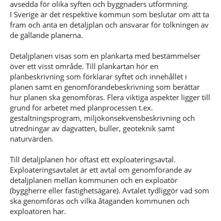
avsedda för olika syften och byggnaders utformning.
I Sverige är det respektive kommun som beslutar om att ta
fram och anta en detaljplan och ansvarar för tolkningen av
de gällande planerna.
Detaljplanen visas som en plankarta med bestämmelser
över ett visst område. Till plankartan hör en
planbeskrivning som förklarar syftet och innehållet i
planen samt en genomförandebeskrivning som berättar
hur planen ska genomföras. Flera viktiga aspekter ligger till
grund för arbetet med planprocessen t.ex.
gestaltningsprogram, miljökonsekvensbeskrivning och
utredningar av dagvatten, buller, geoteknik samt
naturvärden.
Till detaljplanen hör oftast ett exploateringsavtal.
Exploateringsavtalet är ett avtal om genomförande av
detaljplanen mellan kommunen och en exploatör
(byggherre eller fastighetsägare). Avtalet tydliggör vad som
ska genomföras och vilka åtaganden kommunen och
exploatören har.