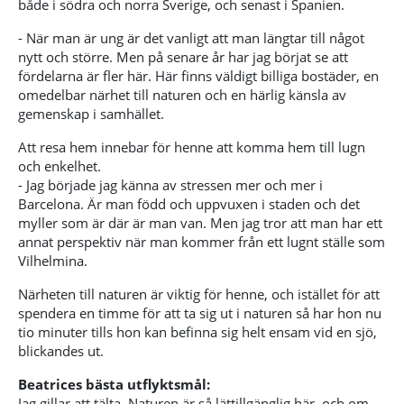
både i södra och norra Sverige, och senast i Spanien.
- När man är ung är det vanligt att man längtar till något
nytt och större. Men på senare år har jag börjat se att
fördelarna är fler här. Här finns väldigt billiga bostäder, en
omedelbar närhet till naturen och en härlig känsla av
gemenskap i samhället.
Att resa hem innebar för henne att komma hem till lugn
och enkelhet.
- Jag började jag känna av stressen mer och mer i
Barcelona. Är man född och uppvuxen i staden och det
myller som är där är man van. Men jag tror att man har ett
annat perspektiv när man kommer från ett lugnt ställe som
Vilhelmina.
Närheten till naturen är viktig för henne, och istället för att
spendera en timme för att ta sig ut i naturen så har hon nu
tio minuter tills hon kan befinna sig helt ensam vid en sjö,
blickandes ut.
Beatrices bästa utflyktsmål:
Jag gillar att tälta. Naturen är så lättillgänglig här, och om