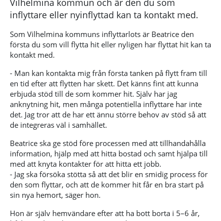
Vilhelmina kommun och är den du som
inflyttare eller nyinflyttad kan ta kontakt med.
Som Vilhelmina kommuns inflyttarlots är Beatrice den
första du som vill flytta hit eller nyligen har flyttat hit kan ta
kontakt med.
- Man kan kontakta mig från första tanken på flytt fram till
en tid efter att flytten har skett. Det känns fint att kunna
erbjuda stöd till de som kommer hit. Själv har jag
anknytning hit, men många potentiella inflyttare har inte
det. Jag tror att de har ett ännu större behov av stöd så att
de integreras väl i samhället.
Beatrice ska ge stöd före processen med att tillhandahålla
information, hjälp med att hitta bostad och samt hjälpa till
med att knyta kontakter för att hitta ett jobb.
- Jag ska försöka stötta så att det blir en smidig process för
den som flyttar, och att de kommer hit får en bra start på
sin nya hemort, säger hon.
Hon är själv hemvändare efter att ha bott borta i 5–6 år,