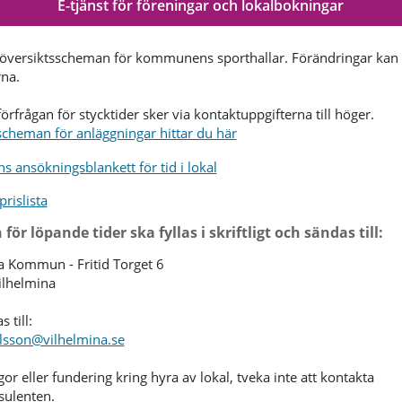
E-tjänst för föreningar och lokalbokningar
 översiktsscheman för kommunens sporthallar. Förändringar kan 
rna.
rfrågan för stycktider sker via kontaktuppgifterna till höger.
scheman för anläggningar hittar du här
ns ansökningsblankett för tid i lokal
prislista
ör löpande tider ska fyllas i skriftligt och sändas till:
a Kommun - Fritid Torget 6
ilhelmina
s till:
rlsson@vilhelmina.se
gor eller fundering kring hyra av lokal, tveka inte att kontakta
sulenten.