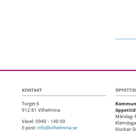
KONTAKT
ÖPPETTID
Torget 6
Kommunh
912 81 Vilhelmina
öppettid
Måndag–f
Växel: 0940 - 140 00
Klämdagar
E-post:
info@vilhelmina.se
klockan 