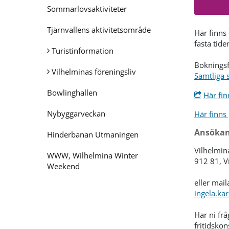
Sommarlovsaktiviteter
Tjärnvallens aktivitetsområde
Här finns
fasta tide
Turistinformation
Bokningsfö
Vilhelminas föreningsliv
Samtliga 
Bowlinghallen
Här fin
Nybyggarveckan
Här finns 
Ansökan f
Hinderbanan Utmaningen
Vilhelmin
WWW, Wilhelmina Winter
912 81, V
Weekend
eller maila
ingela.ka
Har ni frå
fritidskon