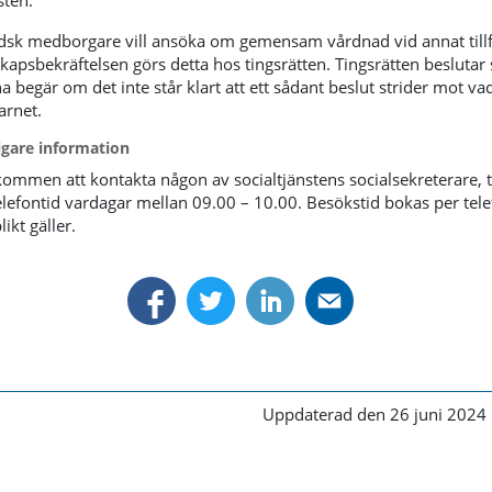
sten.
sk medborgare vill ansöka om gemensam vårdnad vid annat tillf
skapsbekräftelsen görs detta hos tingsrätten. Tingsrätten beslutar
a begär om det inte står klart att ett sådant beslut strider mot v
arnet.
ligare information
kommen att kontakta någon av socialtjänstens socialsekreterare, 
elefontid vardagar mellan 09.00 – 10.00. Besökstid bokas per tele
ikt gäller.
Uppdaterad den 26 juni 2024