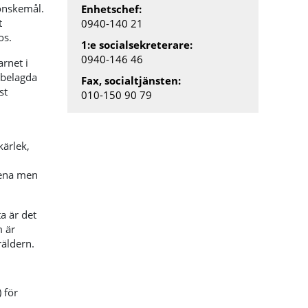
önskemål.
Enhetschef:
t
0940-140 21
os.
1:e socialsekreterare:
0940-146 46
rnet i
sbelagda
Fax, socialtjänsten:
st
010-150 90 79
kärlek,
lena men
a är det
 är
äldern.
 för