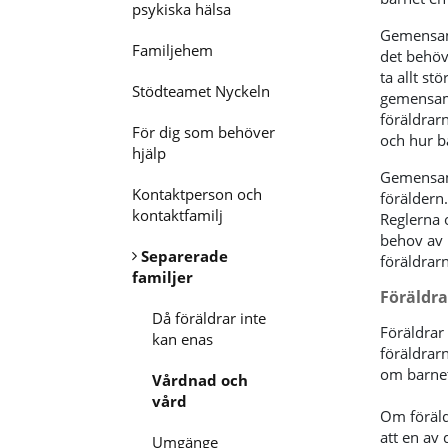
psykiska hälsa
Gemensam 
Familjehem
det behöve
ta allt st
Stödteamet Nyckeln
gemensam 
föräldrar
För dig som behöver
och hur b
hjälp
Gemensam 
Kontaktperson och
föräldern
kontaktfamilj
Reglerna 
behov av 
Separerade
föräldrarn
familjer
Föräldra
Då föräldrar inte
Föräldrar
kan enas
föräldrar
om barnet 
Vårdnad och
vård
Om föräld
att en av
Umgänge