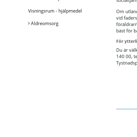
socialtjän
Visningsrum - hjälpmedel
Om utländ
vid fader
Äldreomsorg
föräldrarn
bäst för b
För ytter
Du är väl
140 00, t
Tystnadspl