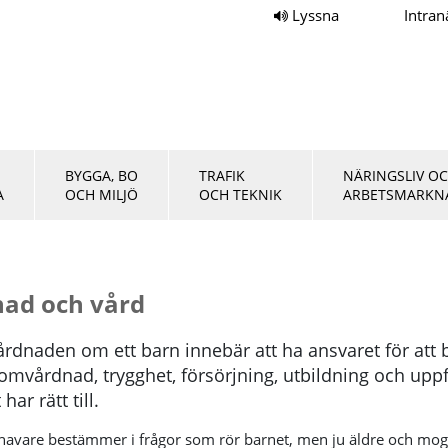
Lyssna
Intran
BYGGA, BO
TRAFIK
NÄRINGSLIV O
A
OCH MILJÖ
OCH TEKNIK
ARBETSMARKN
ad och vård
årdnaden om ett barn innebär att ha ansvaret för att 
omvårdnad, trygghet, försörjning, utbildning och upp
ar rätt till.
avare bestämmer i frågor som rör barnet, men ju äldre och mo