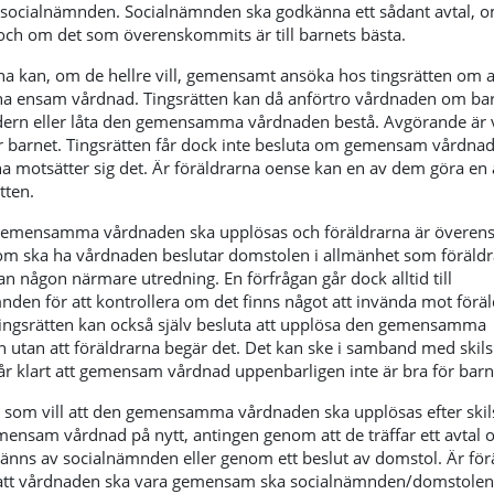
 socialnämnden. Socialnämnden ska godkänna ett sådant avtal, o
, och om det som överenskommits är till barnets bästa.
na kan, om de hellre vill, gemensamt ansöka hos tingsrätten om a
a ensam vårdnad. Tingsrätten kan då anförtro vårdnaden om barn
dern eller låta den gemensamma vårdnaden bestå. Avgörande är
ör barnet. Tingsrätten får dock inte besluta om gemensam vårdn
na motsätter sig det. Är föräldrarna oense kan en av dem göra en
ätten.
emensamma vårdnaden ska upplösas och föräldrarna är överen
m ska ha vårdnaden beslutar domstolen i allmänhet som föräldr
n någon närmare utredning. En förfrågan går dock alltid till
nden för att kontrollera om det finns något att invända mot förä
ingsrätten kan också själv besluta att upplösa den gemensamma
 utan att föräldrarna begär det. Det kan ske i samband med ski
år klart att gemensam vårdnad uppenbarligen inte är bra för barn
, som vill att den gemensamma vårdnaden ska upplösas efter ski
mensam vårdnad på nytt, antingen genom att de träffar ett avtal 
nns av socialnämnden eller genom ett beslut av domstol. Är för
tt vårdnaden ska vara gemensam ska socialnämnden/domstolen