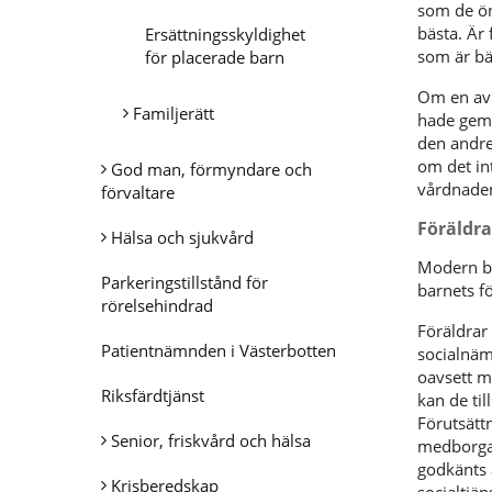
som de ön
bästa. Är
Ersättningsskyldighet
som är bä
för placerade barn
Om en av 
Familjerätt
hade geme
den andre
om det in
God man, förmyndare och
vårdnade
förvaltare
Föräldra
Hälsa och sjukvård
Modern bl
Parkeringstillstånd för
barnets f
rörelsehindrad
Föräldrar
Patientnämnden i Västerbotten
socialnäm
oavsett m
Riksfärdtjänst
kan de ti
Förutsätt
Senior, friskvård och hälsa
medborgare
godkänts 
Krisberedskap