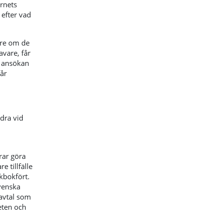
rnets
efter vad
are om de
vare, får
r ansökan
år
dra vid
rar göra
 tillfälle
kbokfört.
venska
 avtal som
eten och