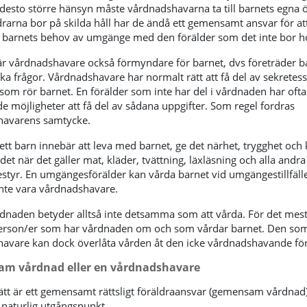
 desto större hänsyn måste vårdnadshavarna ta till barnets egna 
rarna bor på skilda håll har de ändå ett gemensamt ansvar för at
e barnets behov av umgänge med den förälder som det inte bor h
är vårdnadshavare också förmyndare för barnet, dvs företräder ba
a frågor. Vårdnadshavare har normalt rätt att få del av sekretes
som rör barnet. En förälder som inte har del i vårdnaden har ofta
e möjligheter att få del av sådana uppgifter. Som regel fordras
havarens samtycke.
ett barn innebär att leva med barnet, ge det närhet, trygghet och 
et när det gäller mat, kläder, tvättning, läxläsning och alla andra
styr. En umgängesförälder kan vårda barnet vid umgängestillfäl
nte vara vårdnadshavare.
rdnaden betyder alltså inte detsamma som att vårda. För det mest
rson/er som har vårdnaden om och som vårdar barnet. Den som
avare kan dock överlåta vården åt den icke vårdnadshavande för
m vårdnad eller en vårdnadshavare
rätt är ett gemensamt rättsligt föräldraansvar (gemensam vårdnad)
 naturlig utgångspunkt.