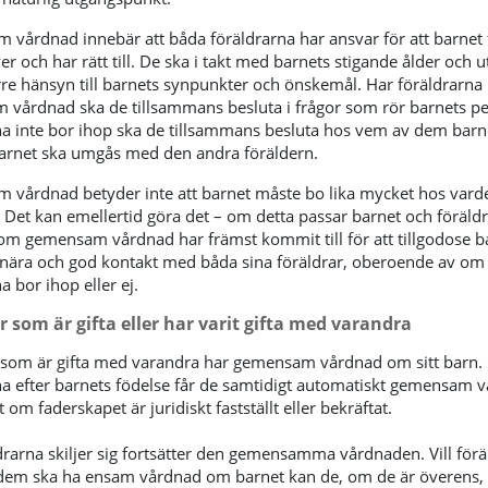
vårdnad innebär att båda föräldrarna har ansvar för att barnet 
r och har rätt till. De ska i takt med barnets stigande ålder och u
örre hänsyn till barnets synpunkter och önskemål. Har föräldrarna
vårdnad ska de tillsammans besluta i frågor som rör barnets pe
na inte bor ihop ska de tillsammans besluta hos vem av dem barn
arnet ska umgås med den andra föräldern.
vårdnad betyder inte att barnet måste bo lika mycket hos vard
. Det kan emellertid göra det – om detta passar barnet och föräld
om gemensam vårdnad har främst kommit till för att tillgodose b
nära och god kontakt med båda sina föräldrar, oberoende av om
a bor ihop eller ej.
r som är gifta eller har varit gifta med varandra
 som är gifta med varandra har gemensam vårdnad om sitt barn. G
na efter barnets födelse får de samtidigt automatiskt gemensam 
om faderskapet är juridiskt fastställt eller bekräftat.
rarna skiljer sig fortsätter den gemensamma vårdnaden. Vill förä
 dem ska ha ensam vårdnad om barnet kan de, om de är överens,