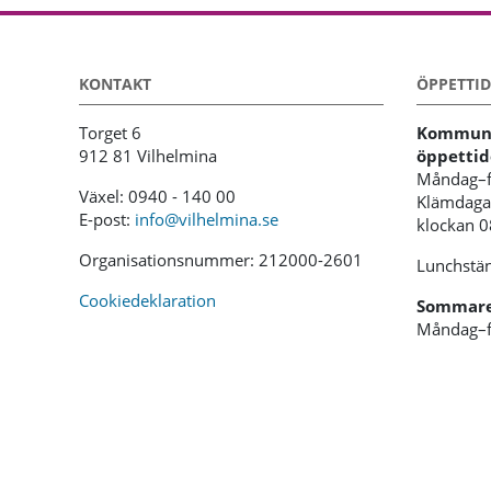
KONTAKT
ÖPPETTID
Torget 6
Kommunh
912 81 Vilhelmina
öppettid
Måndag–f
Växel: 0940 - 140 00
Klämdagar
E-post:
info@vilhelmina.se
klockan 
Organisationsnummer: 212000-2601
Lunchstän
Cookiedeklaration
Sommaren
Måndag–f