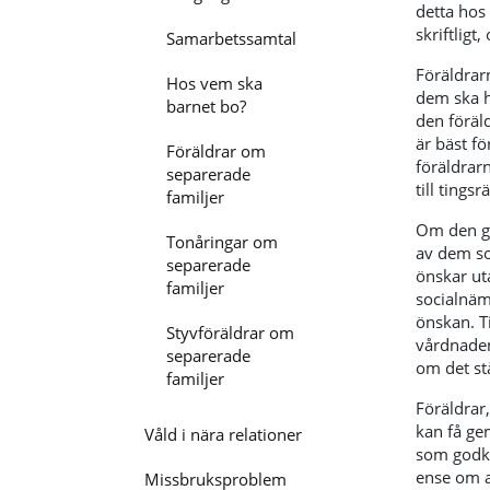
detta hos
skriftligt
Samarbetssamtal
Föräldrar
Hos vem ska
dem ska h
barnet bo?
den föräl
är bäst f
Föräldrar om
föräldrar
separerade
till tingsr
familjer
Om den g
Tonåringar om
av dem so
separerade
önskar uta
familjer
socialnäm
önskan. T
Styvföräldrar om
vårdnaden
separerade
om det st
familjer
Föräldrar
kan få ge
Våld i nära relationer
som godkä
ense om a
Missbruksproblem