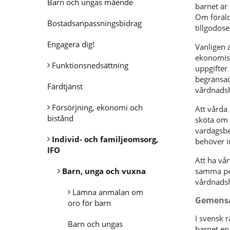
Barn och ungas mående
barnet är
Om föräld
Bostadsanpassningsbidrag
tillgodos
Engagera dig!
Vanligen 
ekonomisk
Funktionsnedsättning
uppgifter 
begränsad
Färdtjänst
vårdnads
Försörjning, ekonomi och
Att vårda 
bistånd
sköta om d
vardagsbe
Individ- och familjeomsorg,
behöver i
IFO
Att ha vå
Barn, unga och vuxna
samma pe
vårdnadsh
Lämna anmälan om
Gemensa
oro för barn
I svensk 
Barn och ungas
barnet en