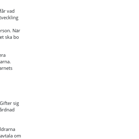
får vad
tveckling
rson. När
et ska bo
era
rarna.
arnets
ifter sig
vårdnad
ldrarna
 avtala om