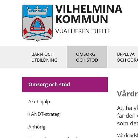
BARN OCH
OMSORG
UPPLEVA
UTBILDNING
OCH STÖD
OCH GÖR
Omsorg och stöd
Vårdn
Akut hjälp
Att ha v
ANDT-strategi
får den 
som det h
Anhörig
Vårdnadsh