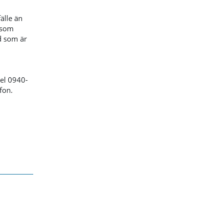
älle än
 som
ad som är
tel 0940-
fon.