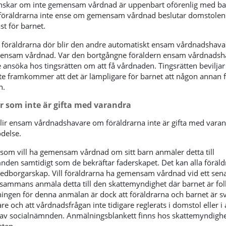
skar om inte gemensam vårdnad är uppenbart oförenlig med ba
 föräldrarna inte ense om gemensam vårdnad beslutar domstolen 
st för barnet.
föräldrarna dör blir den andre automatiskt ensam vårdnadshav
nsam vårdnad. Var den bortgångne föräldern ensam vårdnadsha
 ansöka hos tingsrätten om att få vårdnaden. Tingsrätten bevilja
te framkommer att det är lämpligare för barnet att någon annan f
n.
r som inte är gifta med varandra
ir ensam vårdnadshavare om föräldrarna inte är gifta med varan
ödelse.
 som vill ha gemensam vårdnad om sitt barn anmäler detta till
nden samtidigt som de bekräftar faderskapet. Det kan alla föräld
edborgarskap. Vill föräldrarna ha gemensam vårdnad vid ett senare
llsammans anmäla detta till den skattemyndighet där barnet är fol
ningen för denna anmälan är dock att föräldrarna och barnet är s
 och att vårdnadsfrågan inte tidigare reglerats i domstol eller i
av socialnämnden. Anmälningsblankett finns hos skattemyndigh