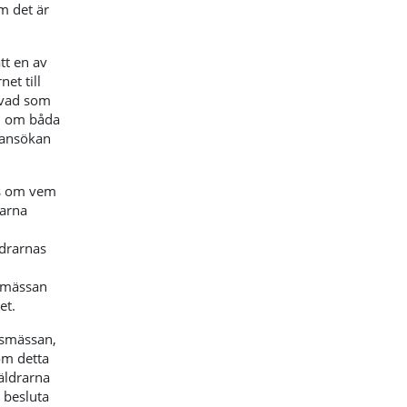
m det är
tt en av
et till
 vad som
ad om båda
 ansökan
s om vem
arna
ldrarnas
lsmässan
et.
lsmässan,
om detta
äldrarna
 besluta