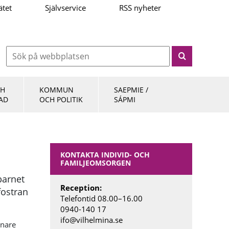
ätet
Självservice
RSS nyheter
CH
KOMMUN
SAEPMIE /
AD
OCH POLITIK
SÁPMI
KONTAKTA INDIVID- OCH
FAMILJEOMSORGEN
barnet
Reception:
fostran
Telefontid 08.00
–
16.00
0940-140 17
ifo@vilhelmina.se
gnare