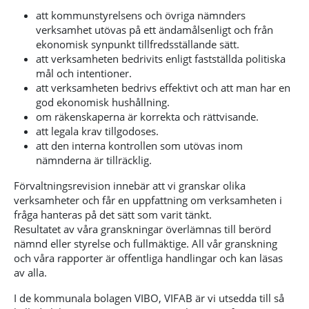
att kommunstyrelsens och övriga nämnders
verksamhet utövas på ett ändamålsenligt och från
ekonomisk synpunkt tillfredsställande sätt.
att verksamheten bedrivits enligt fastställda politiska
mål och intentioner.
att verksamheten bedrivs effektivt och att man har en
god ekonomisk hushållning.
om räkenskaperna är korrekta och rättvisande.
att legala krav tillgodoses.
att den interna kontrollen som utövas inom
nämnderna är tillräcklig.
Förvaltningsrevision innebär att vi granskar olika
verksamheter och får en uppfattning om verksamheten i
fråga hanteras på det sätt som varit tänkt.
Resultatet av våra granskningar överlämnas till berörd
nämnd eller styrelse och fullmäktige. All vår granskning
och våra rapporter är offentliga handlingar och kan läsas
av alla.
I de kommunala bolagen VIBO, VIFAB är vi utsedda till så