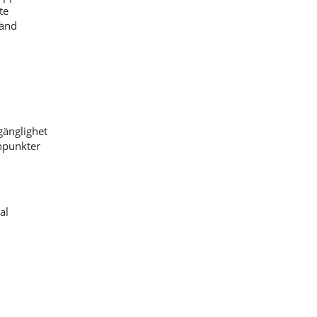
te
vänd
lgänglighet
ynpunkter
al