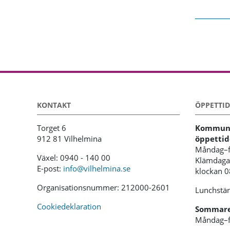
KONTAKT
ÖPPETTID
Torget 6
Kommunh
912 81 Vilhelmina
öppettid
Måndag–f
Växel: 0940 - 140 00
Klämdagar
E-post:
info@vilhelmina.se
klockan 
Organisationsnummer: 212000-2601
Lunchstän
Cookiedeklaration
Sommaren
Måndag–f