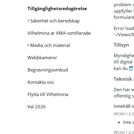
problem s
Tillgänglighetsredogörelse
uppfyller
formuläret
Säkerhet och beredskap
Error load
Vilhelmina är VMA-certifierade
~/Views/
Tillsyn
Media och material
Myndighete
Webbkameror
till digit
kan du
Begravningsombud
Teknisk 
Kontakta oss
Den här we
Flytta till Vilhelmina
offentlig 
Innehåll s
Val 2026
WCAG 1.2.2 
Inte 
WCAG 1.2.3 