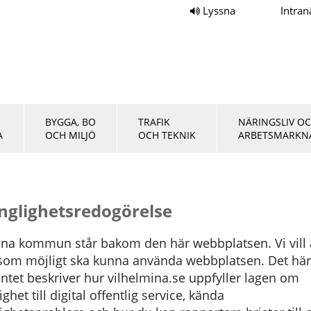
Lyssna
Intran
BYGGA, BO
TRAFIK
NÄRINGSLIV O
A
OCH MILJÖ
OCH TEKNIK
ARBETSMARKN
änglighetsredogörelse
ina kommun står bakom den här webbplatsen. Vi vill a
om möjligt ska kunna använda webbplatsen. Det här
tet beskriver hur vilhelmina.se uppfyller lagen om
ighet till digital offentlig service, kända