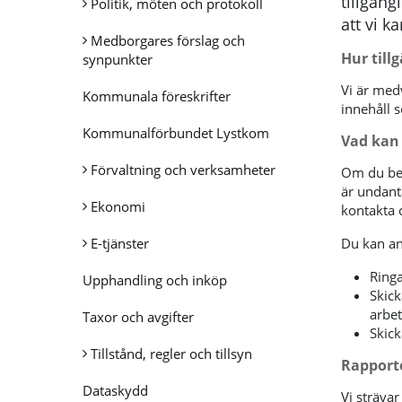
tillgäng
Politik, möten och protokoll
att vi k
Medborgares förslag och
Hur till
synpunkter
Vi är medv
Kommunala föreskrifter
innehåll s
Kommunalförbundet Lystkom
Vad kan
Förvaltning och verksamheter
Om du beh
är undant
Ekonomi
kontakta o
E-tjänster
Du kan an
Ringa
Upphandling och inköp
Skick
arbe
Taxor och avgifter
Skick
Tillstånd, regler och tillsyn
Rapporte
Dataskydd
Vi strävar