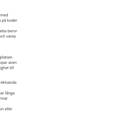
a med
na på koder
etta beror
och vänta
platsen
ropar även
ghet till
irektsända
ar långa.
nnat
on eller