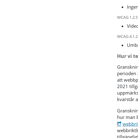
Ingen
WCAG 1.2.5
Video
WCAG 4.1.2 
Umbra
Hur vi t
Gransknin
perioden 
att webbpl
2021 till
uppmärksa
kvarstår 
Gransknin
hur man b
webbrik
webbriktl
tillgänglig