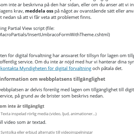
om inte är beskrivna på den här sidan, eller om du anser att vi in
 lagens krav,
meddela oss
på något av ovanstående sätt eller an
 nedan så att vi får veta att problemet finns.
ing Partial View script (file:
MacroPartials/InsertUmbracoFormWithTheme.cshtml)
n för digital förvaltning har ansvaret för tillsyn för lagen om til
al offentlig service. Om du inte är nöjd med hur vi hanterar dina s
kontakta Myndigheten för digital förvaltning
och påtala det.
information om webbplatsens tillgänglighet
bbplatsen är delvis förenlig med lagen om tillgänglighet till digit
service, på grund av de brister som beskrivs nedan.
om inte är tillgängligt
Texta inspelad rörlig media (video, ljud, animationer…)
all video som är textad.
Syntolka eller erbjud alternativ till videoinspelningar