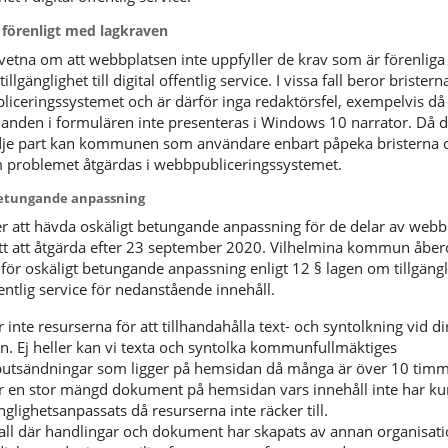
 förenligt med lagkraven
vetna om att webbplatsen inte uppfyller de krav som är förenlig
illgänglighet till digital offentlig service. I vissa fall beror brister
liceringssystemet och är därför inga redaktörsfel, exempelvis då
anden i formulären inte presenteras i Windows 10 narrator. Då d
dje part kan kommunen som användare enbart påpeka bristerna 
 problemet åtgärdas i webbpubliceringssystemet.
betungande anpassning
 att hävda oskäligt betungande anpassning för de delar av webb
tt att åtgärda efter 23 september 2020. Vilhelmina kommun åbe
ör oskäligt betungande anpassning enligt 12 § lagen om tillgängli
fentlig service för nedanstående innehåll.
r inte resurserna för att tillhandahålla text- och syntolkning vid d
. Ej heller kan vi texta och syntolka kommunfullmäktiges
utsändningar som ligger på hemsidan då många är över 10 timm
r en stor mängd dokument på hemsidan vars innehåll inte har ku
änglighetsanpassats då resurserna inte räcker till.
fall där handlingar och dokument har skapats av annan organisati