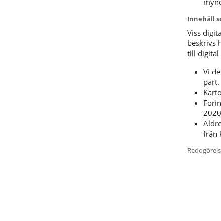
myndi
Innehåll s
Viss digit
beskrivs h
till digita
Vi de
part.
Karto
Förin
2020
Äldr
från 
Redogörels