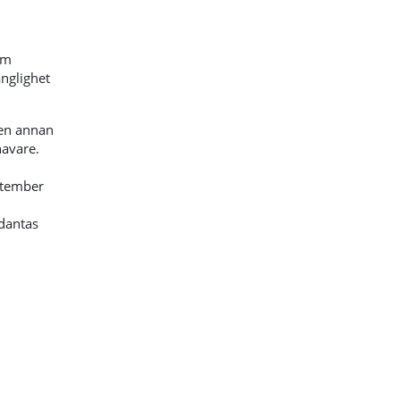
om
änglighet
 en annan
havare.
ptember
dantas