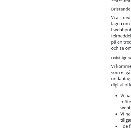
Bristande
Vi är med
lagen om t
i webbpub
felmeddel
på en tre
och se om
Oskäligt 
Vi kommer
som ej gå
undantag f
digital of
Vi ha
möten
webb
Vi ha
tillg
I de 