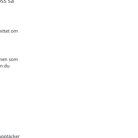
oss så
nittet om
, men som
an du
 upptäcker