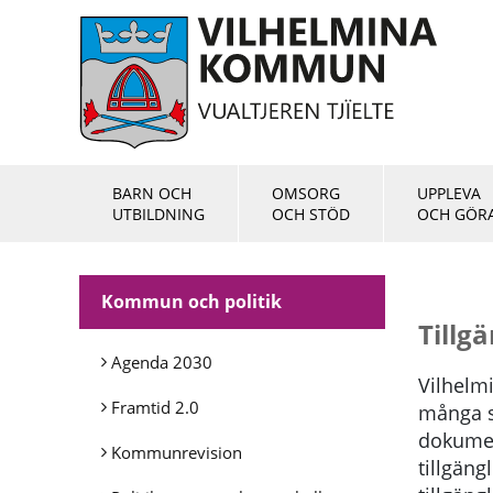
BARN OCH
OMSORG
UPPLEVA
UTBILDNING
OCH STÖD
OCH GÖR
Kommun och politik
Tillg
Agenda 2030
Vilhelm
Framtid 2.0
många s
dokumen
Kommunrevision
tillgängl