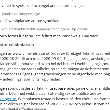
 video är syntolkad och inget annat alternativ ges.
 Syntolka videoinspelningar
s på webbplatsen är inte syntolkade.
Se till att skräddarsydda komponenter fungerar i hjälpmedel
co forms fungerar inte felfritt med Windows 10 narrator.
estat webbplatsen
gen av www.vilhelmina.se utfördes av företaget Teknikhuset mel
2020-08-20 till och med 2020-09-02. Tillgänglighetsgranskningen
atsen vilhelmina.se led av en hel del brister i webbtillgänglighet. 
gänglighetsanpassades vilhelmina.se och många av de brister som
mmades i tillgänglighetsgranskningen är nu åtgärdade men någ
av anledningar som vi tar upp nedan.
gen som utfördes av Teknikhuset baserades på de officiella riktli
ör arbeta med webbplatser i offentlig sektor publicerade av
tlinjer.se.
Webbplatsen testades baserat på den checklista framt
injer vilken i sig är baserad på WCAG 2.1 AA och pekas ut som ba
het i digital offentlig service.