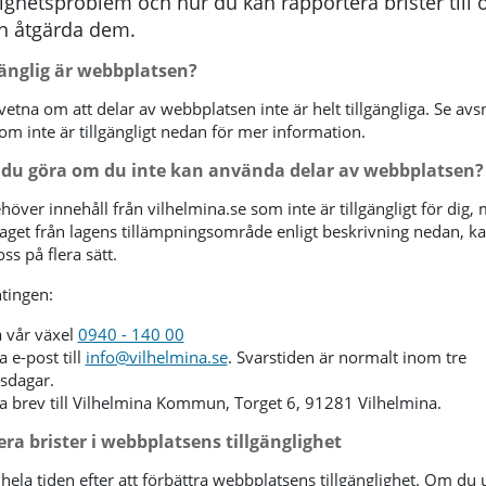
lighetsproblem och hur du kan rapportera brister till 
an åtgärda dem.
gänglig är webbplatsen?
etna om att delar av webbplatsen inte är helt tillgängliga. Se avs
om inte är tillgängligt nedan för mer information.
 du göra om du inte kan använda delar av webbplatsen?
över innehåll från vilhelmina.se som inte är tillgängligt för dig
aget från lagens tillämpningsområde enligt beskrivning nedan, k
ss på flera sätt.
tingen:
 vår växel
0940 - 140 00
a e-post till
info@vilhelmina.se
. Svarstiden är normalt inom tre
tsdagar.
a brev till Vilhelmina Kommun, Torget 6, 91281 Vilhelmina.
ra brister i webbplatsens tillgänglighet
 hela tiden efter att förbättra webbplatsens tillgänglighet. Om du