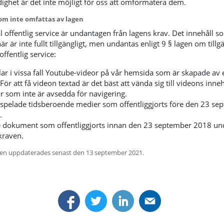
ghet är det inte möjligt för oss att omformatera dem.
om inte omfattas av lagen
al offentlig service är undantagen från lagens krav. Det innehåll s
är är inte fullt tillgängligt, men undantas enligt 9 § lagen om tillg
l offentlig service:
lar i vissa fall Youtube-videor på vår hemsida som är skapade av
 För att få videon textad är det bäst att vända sig till videons inne
r som inte är avsedda för navigering.
spelade tidsberoende medier som offentliggjorts före den 23 se
.
e dokument som offentliggjorts innan den 23 september 2018 un
kraven.
en uppdaterades senast den 13 september 2021.