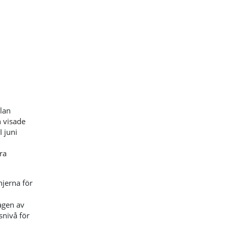
lan
 visade
I juni
ra
njerna för
agen av
snivå för