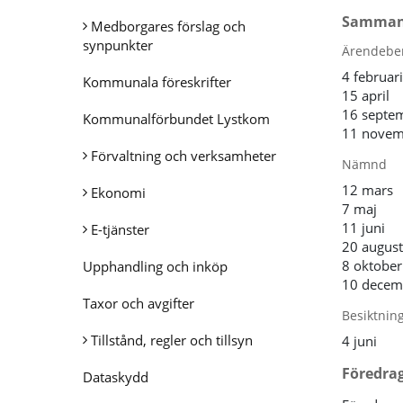
Samman
Medborgares förslag och
synpunkter
Ärendebe
4 februari
Kommunala föreskrifter
15 april
16 septe
Kommunalförbundet Lystkom
11 novem
Förvaltning och verksamheter
Nämnd
12 mars
Ekonomi
7 maj
11 juni
E-tjänster
20 august
8 oktober
Upphandling och inköp
10 decem
Taxor och avgifter
Besiktnin
Tillstånd, regler och tillsyn
4 juni
Föredrag
Dataskydd