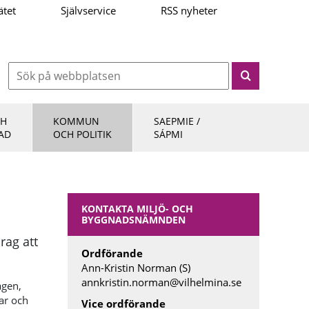
ätet
Självservice
RSS nyheter
CH
KOMMUN
SAEPMIE /
AD
OCH POLITIK
SÁPMI
KONTAKTA MILJÖ- OCH
BYGGNADSNÄMNDEN
ag att
Ordförande
Ann-Kristin Norman (S)
annkristin.norman@vilhelmina.se
agen,
ar och
Vice ordförande