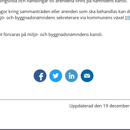
ingslista och handlingar till ärendena finns på nämndens kansli.
ågor kring sammanträden eller ärenden som ska behandlas kan 
miljö- och byggnadsnämndens sekreterare via kommunens växel
09
et förvaras på miljö- och byggnadsnämndens kansli.
Uppdaterad den 19 december