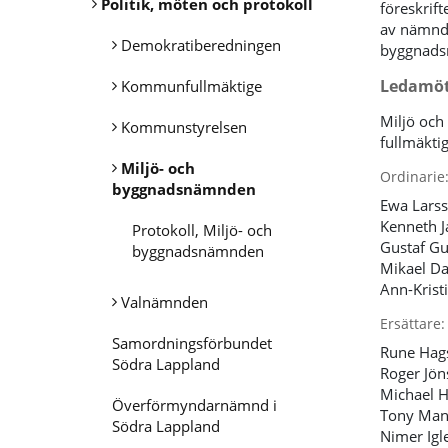
Politik, möten och protokoll
föreskrif
av nämnden
Demokratiberedningen
byggnads
Ledamöt
Kommunfullmäktige
Miljö och
Kommunstyrelsen
fullmäkti
Miljö- och
Ordinarie
byggnadsnämnden
Ewa Larss
Kenneth J
Protokoll, Miljö- och
Gustaf Gu
byggnadsnämnden
Mikael Da
Ann-Krist
Valnämnden
Ersättare
Samordningsförbundet
Rune Hag
Södra Lappland
Roger Jön
Michael H
Överförmyndarnämnd i
Tony Mann
Södra Lappland
Nimer Igle