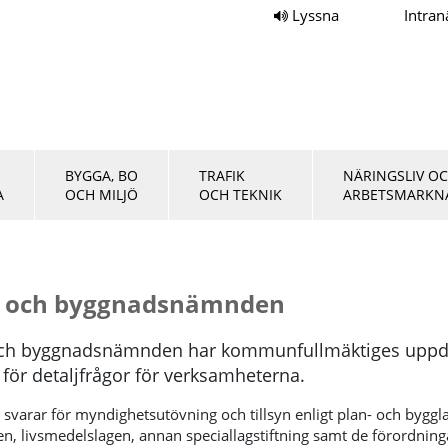
Lyssna
Intran
BYGGA, BO
TRAFIK
NÄRINGSLIV O
A
OCH MILJÖ
OCH TEKNIK
ARBETSMARKN
- och byggnadsnämnden
och byggnadsnämnden har kommunfullmäktiges uppdr
för detaljfrågor för verksamheterna.
varar för myndighetsutövning och tillsyn enligt plan- och byggl
en, livsmedelslagen, annan speciallagstiftning samt de förordning