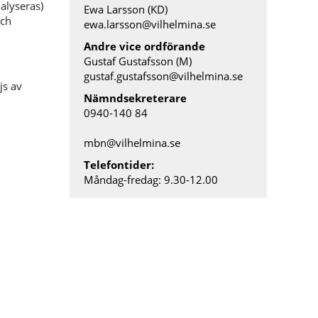
alyseras)
Ewa Larsson (KD)
och
ewa.larsson@vilhelmina.se
Andre vice ordförande
Gustaf Gustafsson (M)
gustaf.gustafsson@vilhelmina.se
js av
Nämndsekreterare
0940-140 84
mbn@vilhelmina.se
Telefontider:
Måndag-fredag: 9.30-12.00