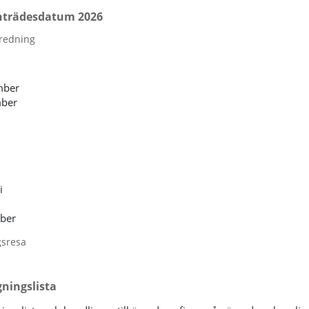
trädesdatum 2026
redning
mber
ber
i
ber
gsresa
ningslista