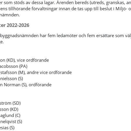
ter som stöds av dessa lagar.
Ärenden bereds (utreds, granskas, an
s tillhörande förvaltningar innan de tas upp till beslut i Miljö- 
nämnden.
er 2022-2026
 byggnadsnämnden har fem ledamöter och fem ersättare som väl
ge.
:
on (KD), vice ordförande
acobsson (PA)
stafsson (M), andre vice ordförande
nielsson (S)
in Norman (S), ordförande
:
ström (SD)
sson (KD)
aglund (C)
elqvist (S)
sias (S)