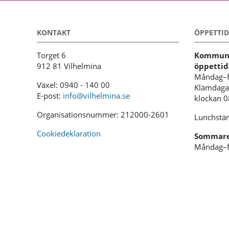
KONTAKT
ÖPPETTID
Torget 6
Kommunh
912 81 Vilhelmina
öppettid
Måndag–f
Växel: 0940 - 140 00
Klämdagar
E-post:
info@vilhelmina.se
klockan 
Organisationsnummer: 212000-2601
Lunchstän
Cookiedeklaration
Sommaren
Måndag–f