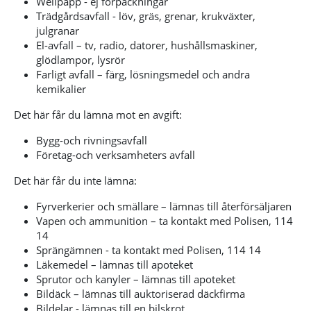
Wellpapp - ej förpackningar
Trädgårdsavfall - löv, gräs, grenar, krukväxter,
julgranar
El-avfall – tv, radio, datorer, hushållsmaskiner,
glödlampor, lysrör
Farligt avfall – färg, lösningsmedel och andra
kemikalier
Det här får du lämna mot en avgift:
Bygg-och rivningsavfall
Företag-och verksamheters avfall
Det här får du inte lämna:
Fyrverkerier och smällare – lämnas till återförsäljaren
Vapen och ammunition – ta kontakt med Polisen, 114
14
Sprängämnen - ta kontakt med Polisen, 114 14
Läkemedel – lämnas till apoteket
Sprutor och kanyler – lämnas till apoteket
Bildäck – lämnas till auktoriserad däckfirma
Bildelar - lämnas till en bilskrot