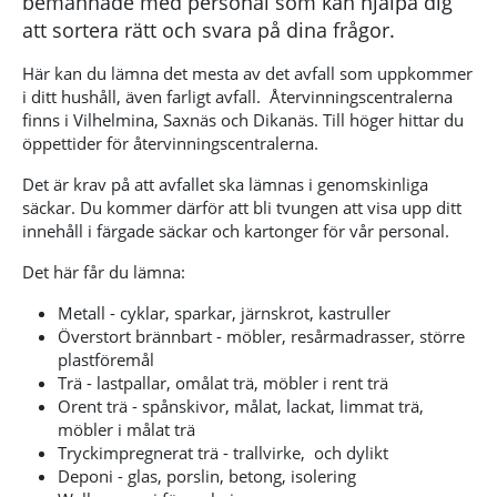
bemannade med personal som kan hjälpa dig
att sortera rätt och svara på dina frågor.
Här kan du lämna det mesta av det avfall som uppkommer
i ditt hushåll, även farligt avfall. Återvinningscentralerna
finns i Vilhelmina, Saxnäs och Dikanäs. Till höger hittar du
öppettider för återvinningscentralerna.
Det är krav på att avfallet ska lämnas i genomskinliga
säckar. Du kommer därför att bli tvungen att visa upp ditt
innehåll i färgade säckar och kartonger för vår personal.
Det här får du lämna:
Metall - cyklar, sparkar, järnskrot, kastruller
Överstort brännbart - möbler, resårmadrasser, större
plastföremål
Trä - lastpallar, omålat trä, möbler i rent trä
Orent trä - spånskivor, målat, lackat, limmat trä,
möbler i målat trä
Tryckimpregnerat trä - trallvirke, och dylikt
Deponi - glas, porslin, betong, isolering